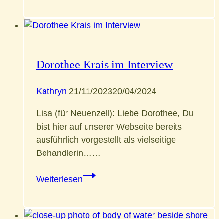
„inneren“
offenen
Tür
Dorothee Krais im Interview
Kathryn
21/11/2023
20/04/2024
Lisa (für Neuenzell): Liebe Dorothee, Du
bist hier auf unserer Webseite bereits
ausführlich vorgestellt als vielseitige
Behandlerin……
Dorothee
Weiterlesen
Krais
im
Interview