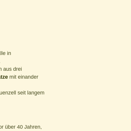
le in
.
 aus drei
ätze
mit einander
uenzell seit langem
or über 40 Jahren,