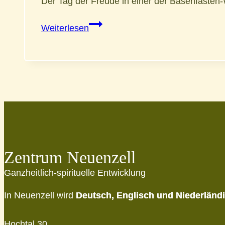
Der Tag der Freude in einer der Basenfaste
Fasten
Weiterlesen
&
Wandern
zur
Glückseligkeit
Zentrum Neuenzell
Ganzheitlich-spirituelle Entwicklung
In Neuenzell wird
Deutsch, Englisch und Niederländ
Hochtal 30