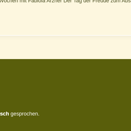
n-Wochen mit Fabiola Arzner Der Tag der Freude zum Ab
isch
gesprochen.