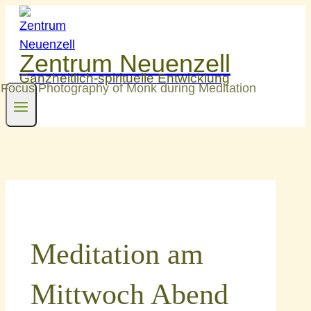
Zum
Inhalt
springen
Zentrum Neuenzell
Ganzheitlich-spirituelle Entwicklung
Meditation am
Mittwoch Abend