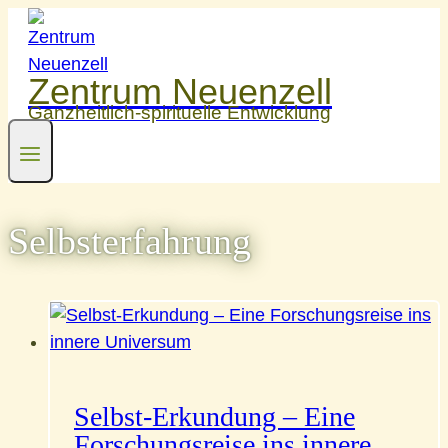
Zum
Inhalt
springen
Zentrum Neuenzell
Ganzheitlich-spirituelle Entwicklung
Selbsterfahrung
Selbst-Erkundung – Eine
Forschungsreise ins innere