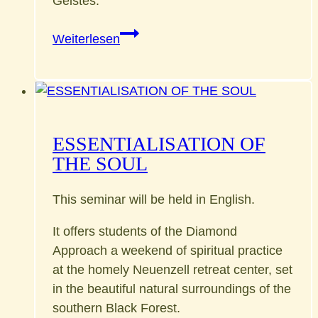
Geistes.
Selbst-
Weiterlesen
Erkundung
–
Eine
Forschungsreise
ins
ESSENTIALISATION OF
innere
THE SOUL
Universum
This seminar will be held in English.
It offers students of the Diamond
Approach a weekend of spiritual practice
at the homely Neuenzell retreat center, set
in the beautiful natural surroundings of the
southern Black Forest.