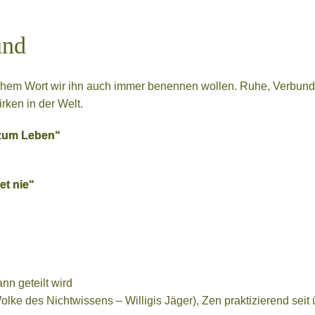
und
elchem Wort wir ihn auch immer benennen wollen. Ruhe, Verbunde
rken in der Welt.
 zum Leben“
t nie“
nn geteilt wird
lke des Nichtwissens – Willigis Jäger), Zen praktizierend seit