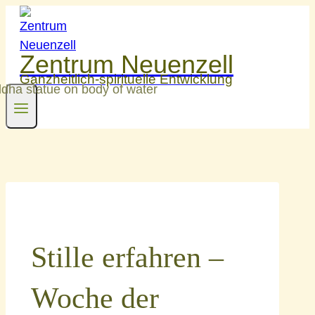
Zum
Inhalt
springen
Zentrum Neuenzell
Ganzheitlich-spirituelle Entwicklung
Stille erfahren –
Woche der