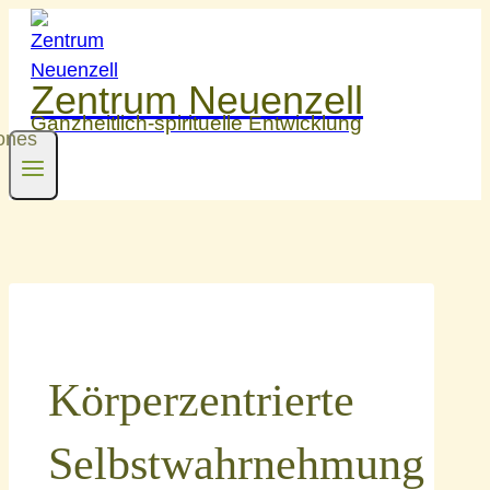
Zum
Inhalt
springen
Zentrum Neuenzell
Ganzheitlich-spirituelle Entwicklung
Körperzentrierte
Selbstwahrnehmung