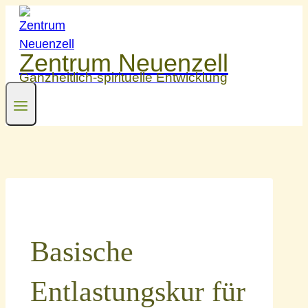
Zum
Inhalt
springen
Zentrum Neuenzell
Ganzheitlich-spirituelle Entwicklung
Basische
Entlastungskur für